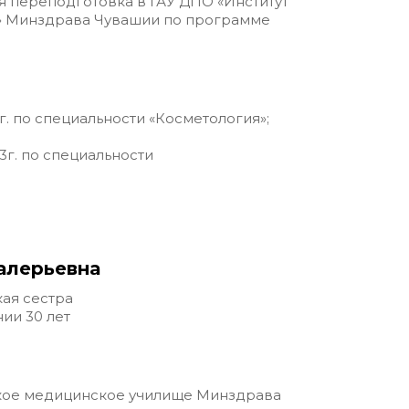
ая переподготовка в ГАУ ДПО «Институт
» Минздрава Чувашии по программе
4г. по специальности «Косметология»;
3г. по специальности
Валерьевна
ая сестра
ии 30 лет
ское медицинское училище Минздрава