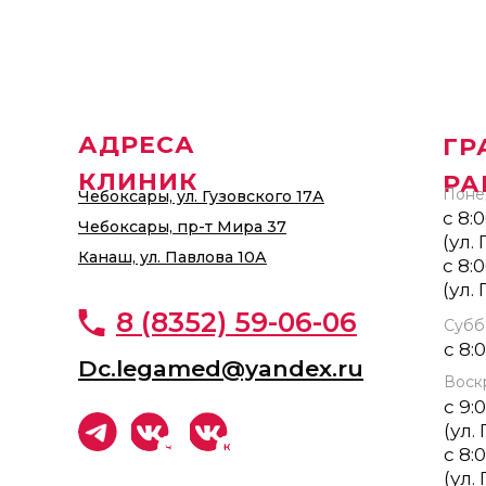
АДРЕСА
ГР
КЛИНИК
РА
Понед
Чебоксары, ул. Гузовского 17А
с 8:
Чебоксары, пр-т Мира 37
(ул.
Канаш, ул. Павлова 10А
с 8:
(ул.
8 (8352) 59-06-06
Субб
с 8:
Dc.legamed@yandex.ru
Воск
с 9:
(ул.
с 8:
(ул.