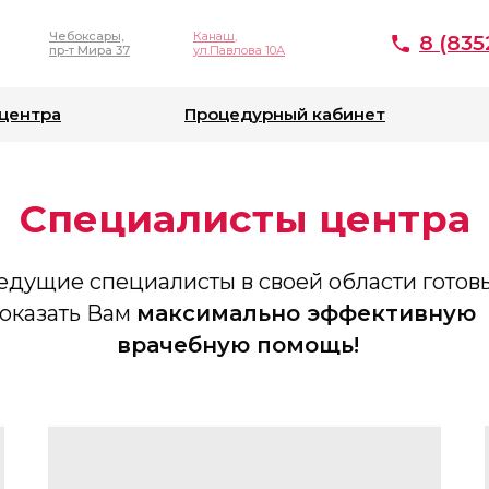
Чебоксары,
Канаш,
8 (835
пр-т Мира 37
ул.Павлова 10А
центра
Процедурный кабинет
Специалисты центра
едущие специалисты в своей области готов
оказать Вам
максимально эффективную
врачебную помощь!