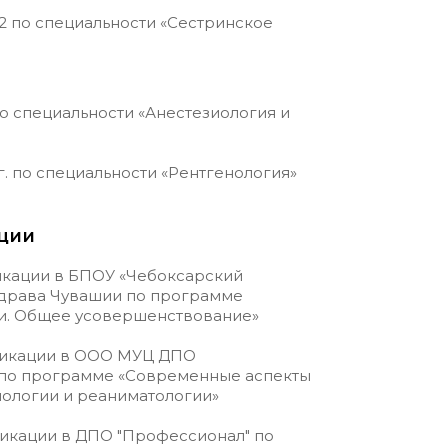
022 по специальности «Сестринское
 по специальности «Анестезиология и
0г. по специальности «Рентгенология»
ции
икации в БПОУ «Чебоксарский
драва Чувашии по программе
ии. Общее усовершенствование»
фикации в ООО МУЦ ДПО
 по программе «Современные аспекты
иологии и реаниматологии»
икации в ДПО "Профессионал" по