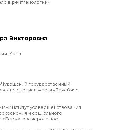
ло в рентгенологии»
ра Викторовна
ии 14 лет
 «Чувашский государственный
ова» по специальности «Лечебное
У ЧР «Институт усовершенствования
оохранения и социального
и «Дерматовенерология»;