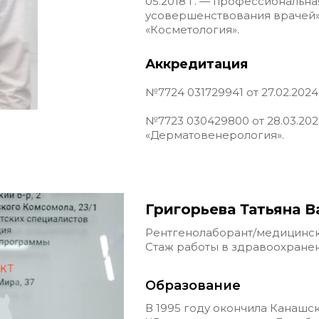
05.2018 г. — профессиональн
усовершенствования врачей
«Косметология».
Аккредитация
№7724 031729941 от 27.02.202
№7723 030429800 от 28.03.202
«Дерматовенерология».
Григорьева Татьяна 
Рентгенолаборант/медицинск
Стаж работы в здравоохранен
Образование
В 1995 году окончила Канаш