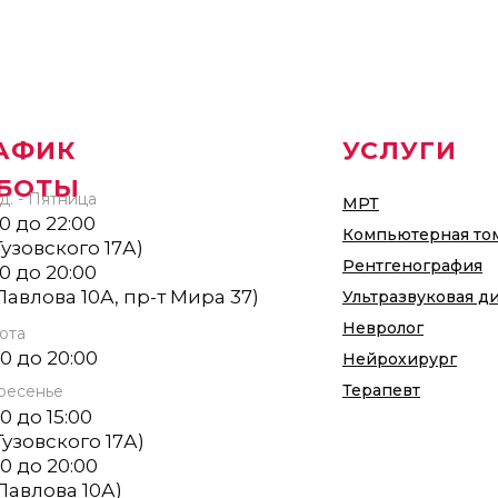
АФИК
УСЛУГИ
БОТЫ
. - Пятница
МРТ
00 до 22:00
Компьютерная то
 Гузовского 17А)
Рентгенография
00 до 20:00
 Павлова 10А, пр-т Мира 37)
Ультразвуковая д
Невролог
ота
00 до 20:00
Нейрохирург
Терапевт
ресенье
00 до 15:00
 Гузовского 17А)
00 до 20:00
 Павлова 10А)