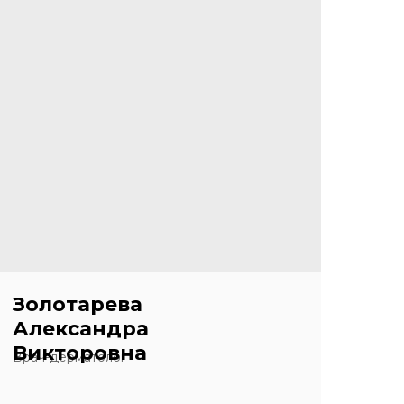
Золотарева
Александра
Викторовна
Врач-дерматолог