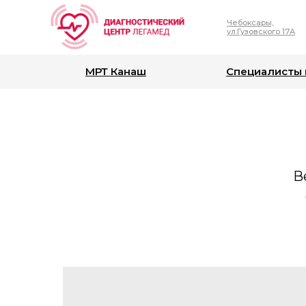
Чебоксары,
ул.Гузовского 17А
МРТ Канаш
Специалисты 
В