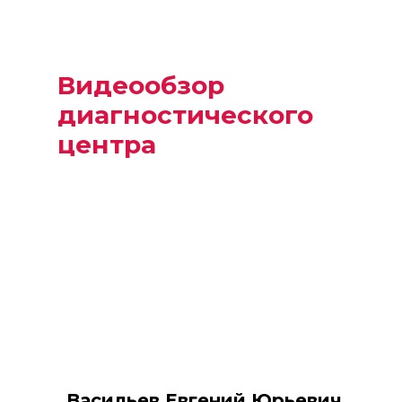
Видеообзор
диагностического
центра
Посмотрите, как мы используем
новейшие технологии и
инновационное оборудование для
предоставления
высококачественной диагностики.
Васильев Евгений Юрьевич