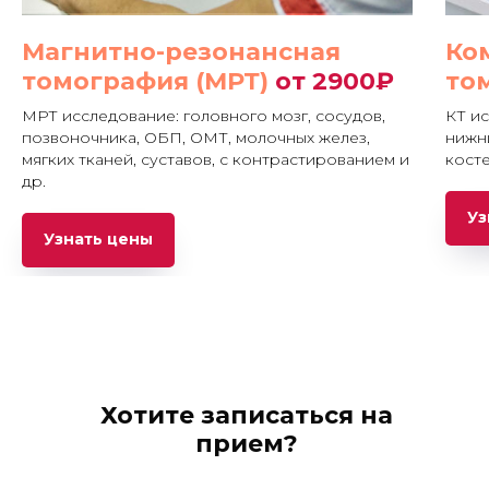
Магнитно
-
резонансная
Ко
томография
(
МРТ
)
от 2900₽
то
МРТ исследование: головного мозг, сосудов,
КТ ис
позвоночника, ОБП, ОМТ, молочных желез,
нижн
мягких тканей, суставов, с контрастированием и
кост
др.
Уз
Узнать цены
Хотите записаться на
прием?